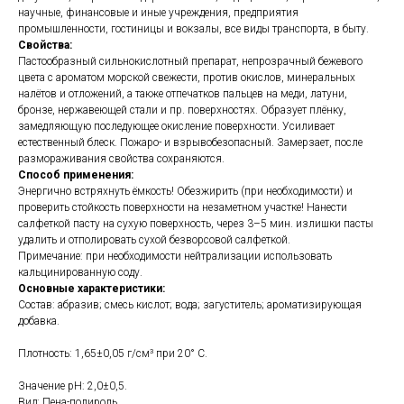
научные, финансовые и иные учреждения, предприятия
промышленности, гостиницы и вокзалы, все виды транспорта, в быту.
Свойства:
Пастообразный сильнокислотный препарат, непрозрачный бежевого
цвета с ароматом морской свежести, против окислов, минеральных
налётов и отложений, а также отпечатков пальцев на меди, латуни,
бронзе, нержавеющей стали и пр. поверхностях. Образует плёнку,
замедляющую последующее окисление поверхности. Усиливает
естественный блеск. Пожаро- и взрывобезопасный. Замерзает, после
размораживания свойства сохраняются.
Способ применения:
Энергично встряхнуть ёмкость! Обезжирить (при необходимости) и
проверить стойкость поверхности на незаметном участке! Нанести
салфеткой пасту на сухую поверхность, через 3–5 мин. излишки пасты
удалить и отполировать сухой безворсовой салфеткой.
Примечание: при необходимости нейтрализации использовать
кальцинированную соду.
Основные характеристики:
Состав: абразив; смесь кислот; вода; загуститель; ароматизирующая
добавка.
Плотность: 1,65±0,05 г/см³ при 20° С.
Значение pH: 2,0±0,5.
Вид: Пена-полироль