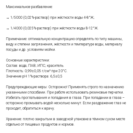
Максимальное разбавление:
→ 1/5000 (0,02%-раствор) при жёсткости воды 4-8°Ж;
→ 1/4000 (0,025%-раствор) при жёсткости воды 8-12°Ж.
Примечание: оптимальную концентрацию определять по типу машины,
виду и степени загрязнения, жёсткости и температуре воды, материалу
посуды и др. условиям мойки.
Основные характеристики:
Состав: вода; ПАВ; ИПС; краситель.
Плотность: 0,99±0,05 г/см³ при 20°C.
Значение pH 1%-раствора: 6,5±0,5
Предупреждающие меры: Осторожно! Применять строго по назначению
указанными способами. При работе использовать резиновые перчатки.
Избегать проглатывания и попадания в глаза. При попадании в глаза –
осторожно промывать водой несколько минут. Если раздражение глаз не
проходит, обратиться к врачу.
Хранение: плотно закрытым в заводской упаковке в тёмном сухом месте
отдельно от пищевых продуктов и кормов.