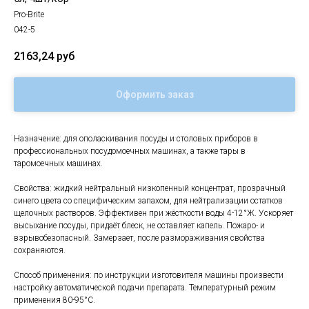
Pro-Brite
042-5
2163,24
руб
Оформить заказ
Назначение: для ополаскивания посуды и столовых приборов в
профессиональных посудомоечных машинах, а также тары в
таромоечных машинах.
Свойства: жидкий нейтральный низкопенный концентрат, прозрачный
синего цвета со специфическим запахом, для нейтрализации остатков
щелочных растворов. Эффективен при жёсткости воды 4-12°Ж. Ускоряет
высыхание посуды, придаёт блеск, не оставляет капель. Пожаро- и
взрывобезопасный. Замерзает, после размораживания свойства
сохраняются.
Способ применения: по инструкции изготовителя машины произвести
настройку автоматической подачи препарата. Температурный режим
применения 80-95°С.