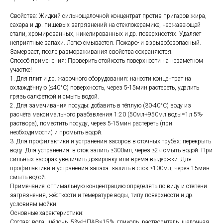
Свойства: Жидкий сильнощелочной концентрат против пригаров жира,
сахара и др. пищевых загрязнений на стеклокерамике, нержавеющей
стали, хромированных, никелированных и др. поверхностях. Удаляет
неприятные запахи. Легко смывается. Пожаро- и взрывобезопасный.
Замерзает, после размораживания свойства сохраняются.
Способ применения: Проверить стойкость поверхности на незаметном
участке!
1. Для плит и др. жарочного оборудования: нанести концентрат на
охлаждённую (≤40°С) поверхность, через 5-15мин растереть, удалить
грязь салфеткой и смыть водой.
2. Для замачивания посуды: добавить в тёплую (30-40°С) воду из
расчёта максимального разбавления 1:20 (50мл+950мл воды=1л 5%-
раствора), поместить посуду, через 5-15мин растереть (при
необходимости) и промыть водой.
3. Для профилактики и устранения засоров в сточных трубах: перекрыть
воду. Для устранения: в сток залить ≥300мл, через ≥2ч смыть водой. При
сильных засорах увеличить дозировку или время выдержки. Для
профилактики и устранения запаха: залить в сток ≥100мл, через 15мин
смыть водой.
Примечание: оптимальную концентрацию определять по виду и степени
загрязнения, жёсткости и темературе воды, типу поверхности и др.
условиям мойки.
Основные характеристики:
Состав: вода, щёлочь, 5%<НПАВ<15%, гликоль, растворитель, щелочная