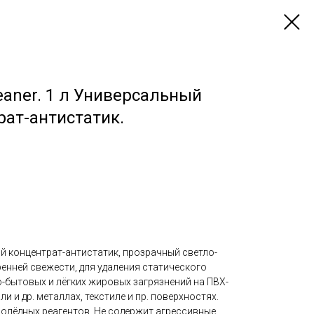
Cleaner. 1 л Универсальный
ат-антистатик.
 концентрат-антистатик, прозрачный светло-
енней свежести, для удаления статического
о-бытовых и лёгких жировых загрязнений на ПВХ-
ли и др. металлах, текстиле и пр. поверхностях.
лолёдных реагентов. Не содержит агрессивные