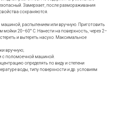
езопасный. Замерзает, после размораживания
свойства сохраняются.
 машиной, распылением или вручную. Приготовить
 мойки 20–60° С. Нанести на поверхность, через 2–
астереть и вытереть насухо. Максимальное
йки вручную;
ки с поломоечной машиной.
центрацию определять по виду и степени
пературе воды, типу поверхности и др. условиям