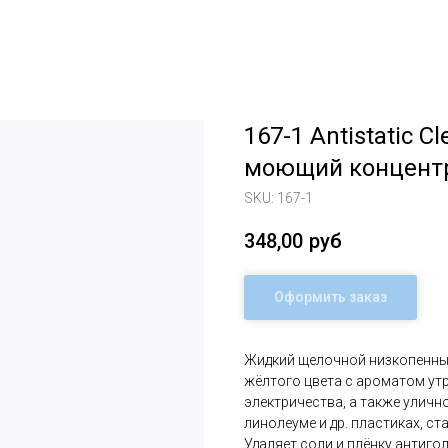
167-1 Antistatic 
моющий концентр
SKU:
167-1
348,00
руб
Оформить заказ
Жидкий щелочной низкопенный
жёлтого цвета с ароматом утр
электричества, а также уличн
линолеуме и др. пластиках, ста
Удаляет соли и плёнку антиго