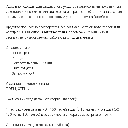
Идеально подходит для ежедневного ухода за полимерными покрытиями,
изделиями из кожи, ламината, дерева и нержавеющей стали, а так же для
промышленных полов с порошковым упрочнителем на базе бетона.
Средство полностью растворяется без осадка в жесткой воде, теплой или
холодной. Не закупоривает отверстия в поломоечных машинах и
распылительных системах, работающих под давлением.
Характеристики:
· концентрат
· PH: 7,0
· Показатель пены: низкий
· Цвет: голубой
· Запах: мягкий
Указания по использованию:
ПОЛЫ, СТЕНЫ:
Ежедневный уход (влажная уборка шваброй):
1 часть концентрата на 70 –130 частей воды (5-15 мл на литр воды) (50-
150 мл на 10 л ведро) в зависимости от характера загрязненности.
Интенсивный уход (генеральная уборка):